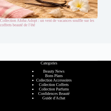
Collection Aloha Adopt : un vent de vacances souffle sur les
Prescrip
coffrets beauté de l’été
en colla
Categories
Beauty News
Bons Plans
Collection Accessoires
Collection Coffrets
Collection Parfums
Confidences Beauté
Guide d'Achat