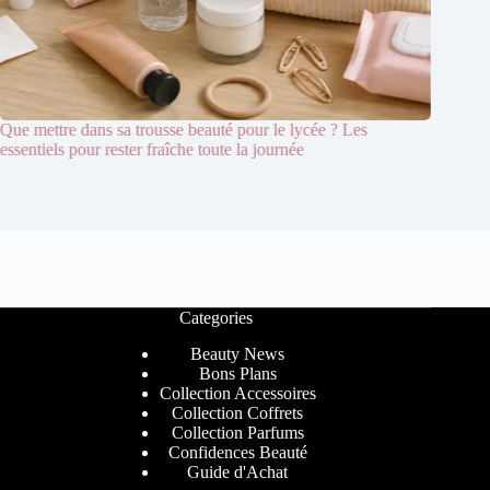
Que mettre dans sa trousse beauté pour le lycée ? Les
Passion 
essentiels pour rester fraîche toute la journée
cadeaux 
Categories
Beauty News
Bons Plans
Collection Accessoires
Collection Coffrets
Collection Parfums
Confidences Beauté
Guide d'Achat