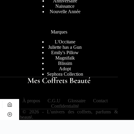
Anniversaire
Naissance
Nouvelle Année
Marques
L'Occitane
Juliette has a Gun
Emily's Pillow
Magnifaïk
Blissim
Adopt
Sephora Collection
À propos
C.G.U
Glossaire
Contact
Confidentialité
Copyright © 2026 - L'univers des coffrets, parfums &
tendances beauté.