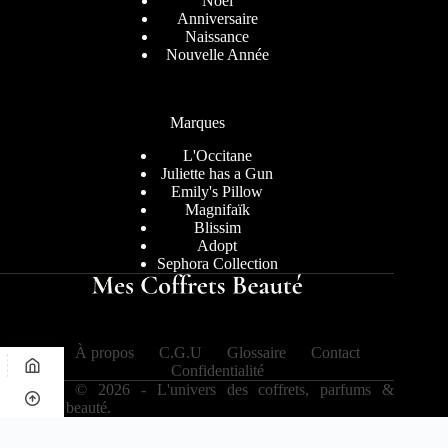
Noël
Anniversaire
Naissance
Nouvelle Année
Marques
L'Occitane
Juliette has a Gun
Emily's Pillow
Magnifaïk
Blissim
Adopt
Sephora Collection
À propos
C.G.U
Glossaire
Contact
Confidentialité
Copyright © 2026 - L'univers des coffrets, parfums &
tendances beauté.