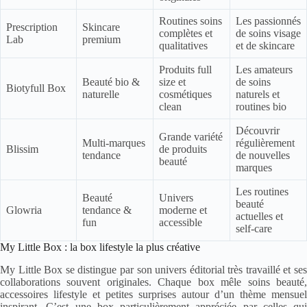
Routines soins
Les passionnés
Prescription
Skincare
complètes et
de soins visage
Lab
premium
qualitatives
et de skincare
Produits full
Les amateurs
Beauté bio &
size et
de soins
Biotyfull Box
naturelle
cosmétiques
naturels et
clean
routines bio
Découvrir
Grande variété
Multi-marques
régulièrement
Blissim
de produits
tendance
de nouvelles
beauté
marques
Les routines
Beauté
Univers
beauté
Glowria
tendance &
moderne et
actuelles et
fun
accessible
self-care
My Little Box : la box lifestyle la plus créative
My Little Box se distingue par son univers éditorial très travaillé et ses
collaborations souvent originales. Chaque box mêle soins beauté,
accessoires lifestyle et petites surprises autour d’un thème mensuel
inspirant. C’est une box particulièrement appréciée par celles qui